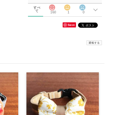
すべ
て
160
1
0
Save
通報する