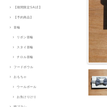
【期間限定SALE】
【予約商品】
首輪
リボン首輪
スタイ首輪
チロル首輪
フードボウル
おもちゃ
ウールボール
お魚けりけり
猫ブラシ