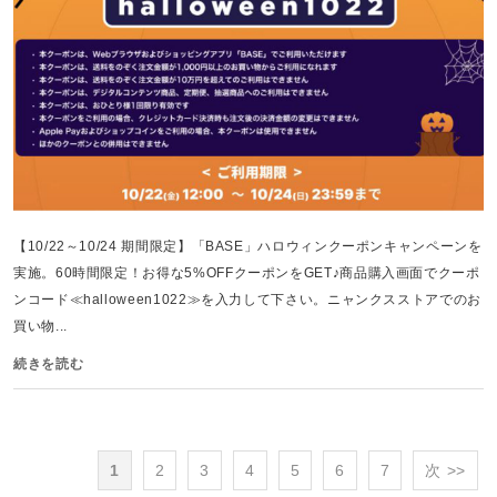
【10/22～10/24 期間限定】「BASE」ハロウィンクーポンキャンペーンを
実施。60時間限定！お得な5%OFFクーポンをGET♪商品購入画面でクーポ
ンコード≪halloween1022≫を入力して下さい。ニャンクスストアでのお
買い物...
続きを読む
1
2
3
4
5
6
7
次 >>