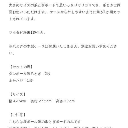
大きめサイズの爪とぎボードで思いっきりガリガリでき、爪とぎは両
面お使いいただけます。 ケースから外しやすいように角が1か所カッ
トされています。
マタタビ粉末1袋付き。
※爪とぎの木製ケースは付属いたしません。別途お買い求めくださ
い。
【セット内容】
ダンボール製爪とぎ 2枚
またたび 1袋
【サイズ】
幅 42.5cm 奥行 27.5cm 高さ 2.5cm
【ご注意】
こちらは段ボール製の爪とぎボードのみです