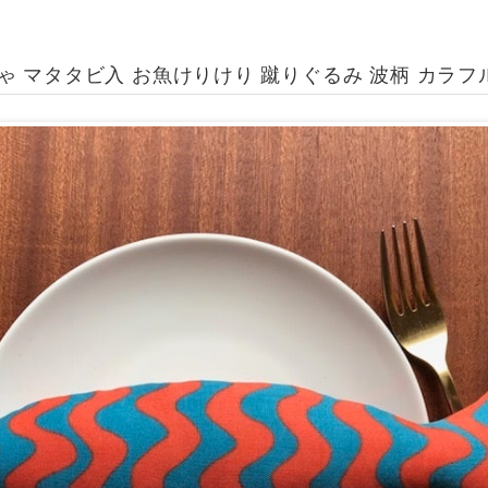
ゃ マタタビ入 お魚けりけり 蹴りぐるみ 波柄 カラフ