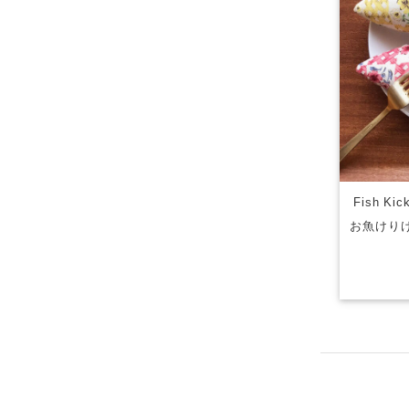
Fish K
お魚けりけ