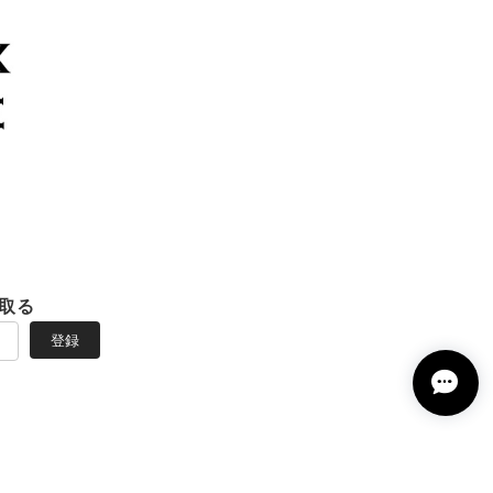
取る
登録