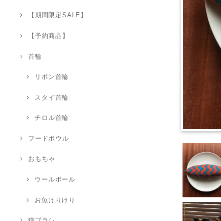
【期間限定SALE】
【予約商品】
首輪
リボン首輪
スタイ首輪
チロル首輪
フードボウル
おもちゃ
ウールボール
お魚けりけり
猫ブラシ