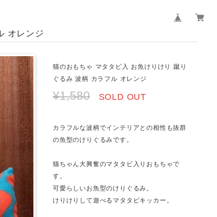
ル オレンジ
猫のおもちゃ マタタビ入 お魚けりけり 蹴り
ぐるみ 波柄 カラフル オレンジ
¥1,580
SOLD OUT
カラフルな波柄でインテリアとの相性も抜群
の魚型のけりぐるみです。
猫ちゃん大興奮のマタタビ入りおもちゃで
す。
可愛らしいお魚型のけりぐるみ。
けりけりして遊べるマタタビキッカー。