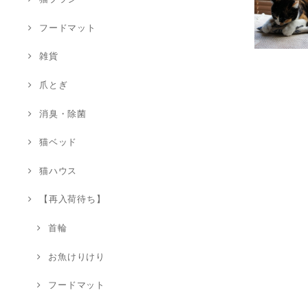
フードマット
雑貨
爪とぎ
消臭・除菌
猫ベッド
猫ハウス
【再入荷待ち】
首輪
お魚けりけり
フードマット