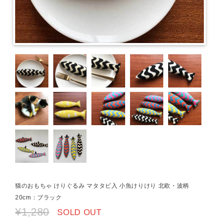
猫のおもちゃ けりぐるみ マタタビ入 小魚けりけり 北欧・波柄
20cm：ブラック
¥1,280
SOLD OUT