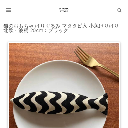
猫のおもちゃ けりぐるみ マタタビ入 小魚けりけり
北欧・波柄 20cm：ブラック