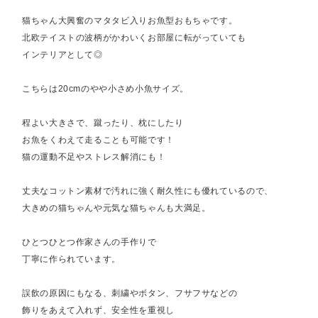
猫ちゃん大興奮のマタタビ入りお魚型おもちゃです。
北欧テイストの波柄がかわいくお部屋に転がっていても
インテリアとして◎
こちらは20cmのやや小さめ小魚サイズ。
程よい大きさで、蹴ったり、枕にしたり
お魚をくわえて走ることも可能です！
猫の運動不足やストレス解消にも！
丈夫なコットン素材で汚れに強く耐久性にも優れているので、
大きめの猫ちゃんや元気な猫ちゃんも大満足。
ひとつひとつ作家さんの手作りで
丁寧に作られています。
誤飲の原因にもなる、刺繍やボタン、フサフサなどの
飾りをあえて入れず、安全性を重視し