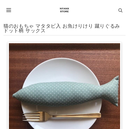
猫のおもちゃ マタタビ入 お魚けりけり 蹴りぐるみ
ドット柄 サックス