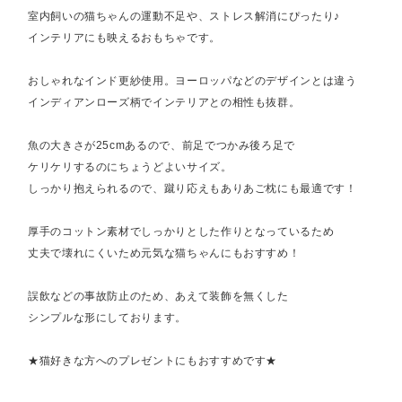
室内飼いの猫ちゃんの運動不足や、ストレス解消にぴったり♪
インテリアにも映えるおもちゃです。
おしゃれなインド更紗使用。ヨーロッパなどのデザインとは違う
インディアンローズ柄でインテリアとの相性も抜群。
魚の大きさが25cmあるので、前足でつかみ後ろ足で
ケリケリするのにちょうどよいサイズ。
しっかり抱えられるので、蹴り応えもありあご枕にも最適です！
厚手のコットン素材でしっかりとした作りとなっているため
丈夫で壊れにくいため元気な猫ちゃんにもおすすめ！
誤飲などの事故防止のため、あえて装飾を無くした
シンプルな形にしております。
★猫好きな方へのプレゼントにもおすすめです★