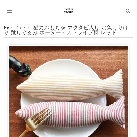
Fish Kicker 猫のおもちゃ マタタビ入り お魚けりけ
り 蹴りぐるみ ボーダー・ストライプ柄 レッド