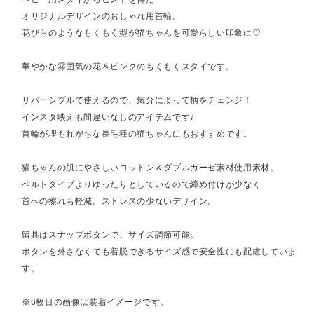
オリジナルデザインのおしゃれ用首輪。
花びらのようなもくもく型が猫ちゃんを可愛らしい印象に♡
華やかな雰囲気の花＆ピンクのもくもくスタイです。
リバーシブルで使えるので、気分によって柄をチェンジ！
インスタ映えも間違いなしのアイテムです♪
首輪が埋もれがちな長毛種の猫ちゃんにもおすすめです。
猫ちゃんの肌にやさしいコットン＆ダブルガーゼ素材使用素材。
ベルトタイプよりゆったりとしているので締め付けが少なく
首への擦れも軽減。ストレスの少ないデザイン。
留具はスナップボタンで、サイズ調節可能。
ボタンを外さなくても着脱できるサイズ感で安全性にも配慮していま
す。
※6枚目の画像は装着イメージです。