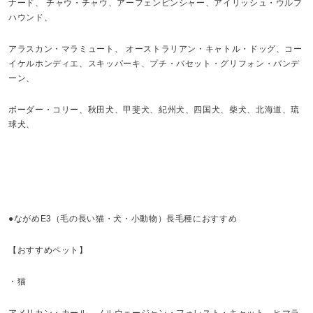
ナード、 チャウ・チャウ、アーフェンピンシャー、アイリッシュ・ウルフ
ハウンド、
アラスカン・マラミュート、 オーストラリアン・キャトル・ドッグ、コー
イケルホンディエ、スキッパーキ、プチ・バセット・グリフォン・バンデ
ーン、
ボーダー・コリー、秋田犬、甲斐犬、紀州犬、四国犬、柴犬、北海道、琉
球犬、
●ながめE3（毛の長い猫・犬・小動物）長毛種におすすめ
【おすすめペット】
・猫
アメリカン・カール、ノルウェージャン・フォレスト・キャット、ヒマラ