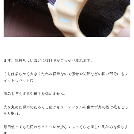
まず、気持ちよいほどに抜け毛がごっそり取れます。
くしは柔らかく大きくたわみ軽量なので腰骨や関節などの固い部分にもフ
ィットしペットに
痛みを与えず肌や被毛を傷めません。
先を丸めた弾力のあるくし歯はキューティクルを傷めず奥の抜け毛もごっ
そり取れ、
毎日使っても毛切れやヒキツレが少なくふっくらと美しい毛並みを保ちま
す。