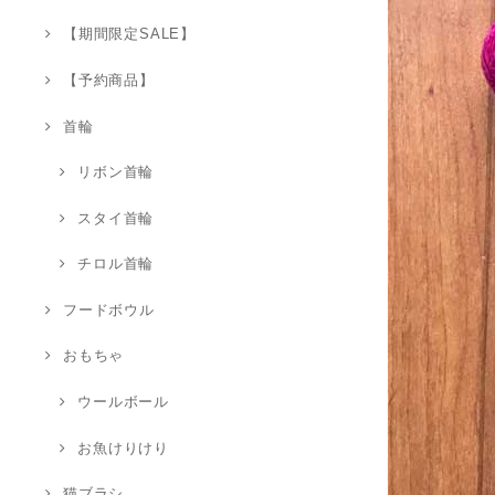
【期間限定SALE】
【予約商品】
首輪
リボン首輪
スタイ首輪
チロル首輪
フードボウル
おもちゃ
ウールボール
お魚けりけり
猫ブラシ