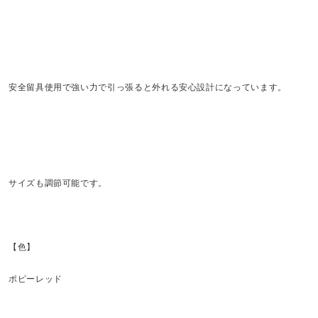
安全留具使用で強い力で引っ張ると外れる安心設計になっています。
サイズも調節可能です。
【色】
ポピーレッド