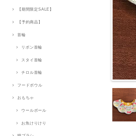
【期間限定SALE】
【予約商品】
首輪
リボン首輪
スタイ首輪
チロル首輪
フードボウル
おもちゃ
ウールボール
お魚けりけり
猫ブラシ