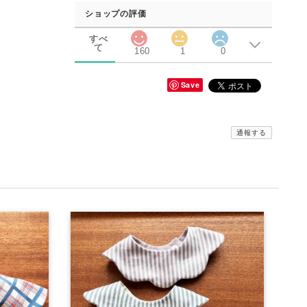
ショップの評価
すべ
て
160
1
0
Save
通報する