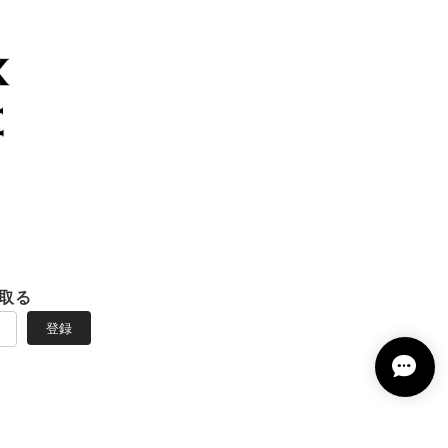
取る
登録