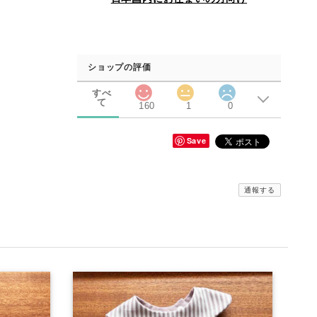
ショップの評価
すべ
て
160
1
0
Save
通報する