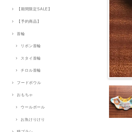
【期間限定SALE】
【予約商品】
首輪
リボン首輪
スタイ首輪
チロル首輪
フードボウル
おもちゃ
ウールボール
お魚けりけり
猫ブラシ