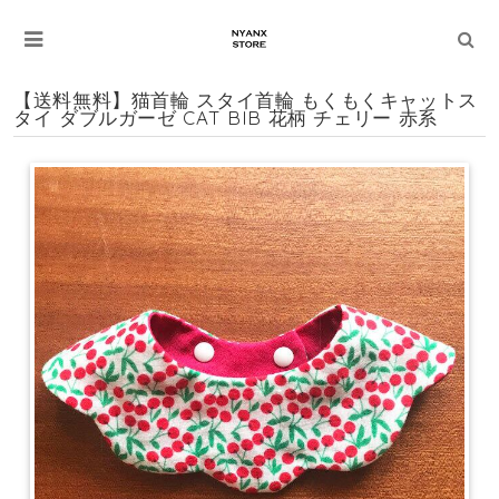
【送料無料】猫首輪 スタイ首輪 もくもくキャットス
タイ ダブルガーゼ CAT BIB 花柄 チェリー 赤系