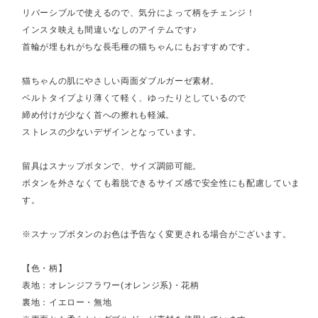
リバーシブルで使えるので、気分によって柄をチェンジ！
インスタ映えも間違いなしのアイテムです♪
首輪が埋もれがちな長毛種の猫ちゃんにもおすすめです。
猫ちゃんの肌にやさしい両面ダブルガーゼ素材。
ベルトタイプより薄くて軽く、ゆったりとしているので
締め付けが少なく首への擦れも軽減。
ストレスの少ないデザインとなっています。
留具はスナップボタンで、サイズ調節可能。
ボタンを外さなくても着脱できるサイズ感で安全性にも配慮していま
す。
※スナップボタンのお色は予告なく変更される場合がございます。
【色・柄】
表地：オレンジフラワー(オレンジ系)・花柄
裏地：イエロー・無地