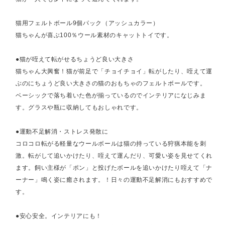
猫用フェルトボール9個パック（アッシュカラー）
猫ちゃんが喜ぶ100％ウール素材のキャットトイです。
●猫が咥えて転がせるちょうど良い大きさ
猫ちゃん大興奮！猫が前足で「チョイチョイ」転がしたり、咥えて運
ぶのにちょうど良い大きさの猫のおもちゃのフェルトボールです。
ベーシックで落ち着いた色が揃っているのでインテリアになじみま
す。グラスや瓶に収納してもおしゃれです。
●運動不足解消・ストレス発散に
コロコロ転がる軽量なウールボールは猫の持っている狩猟本能を刺
激。転がして追いかけたり、咥えて運んだり、可愛い姿を見せてくれ
ます。飼い主様が「ポン」と投げたボールを追いかけたり咥えて「ナ
ーナー」鳴く姿に癒されます。！日々の運動不足解消にもおすすめで
す。
●安心安全。インテリアにも！