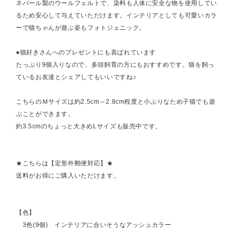
ネパール製のウールフェルトで、染料も人体に安全な物を使用してい
るため安心して与えていただけます。インテリアとしても可愛いカラ
ーで猫ちゃんが遊ぶ姿もフォトジェニック。
●猫好きさんへのプレゼントにも喜ばれています
たっぷり9個入りなので、多頭飼育の方にもおすすめです。猫を飼っ
ているお友達とシェアしてもいいですね♪
こちらのＭサイズは約2.5cm～2.8cm程度と小ぶりなため子猫でも遊
ぶことができます。
約3.5cmのちょっと大きめLサイズも販売中です。
★こちらは【定形外郵便対応】★
送料がお得にご購入いただけます。
【色】
3色(9個) インテリアに合いそうなアッシュカラー