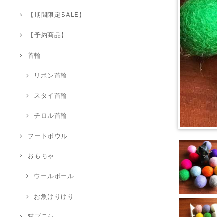
【期間限定SALE】
【予約商品】
首輪
リボン首輪
スタイ首輪
チロル首輪
フードボウル
おもちゃ
ウールボール
お魚けりけり
猫ブラシ