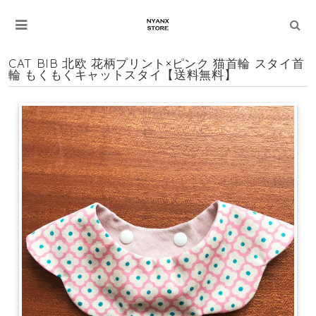
CAT BIB 北欧 花柄プリント×ピンク 猫首輪 スタイ首
輪 もくもくキャットスタイ【送料無料】