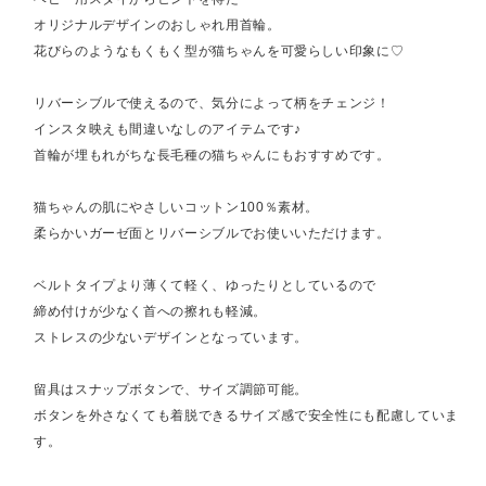
オリジナルデザインのおしゃれ用首輪。
花びらのようなもくもく型が猫ちゃんを可愛らしい印象に♡
リバーシブルで使えるので、気分によって柄をチェンジ！
インスタ映えも間違いなしのアイテムです♪
首輪が埋もれがちな長毛種の猫ちゃんにもおすすめです。
猫ちゃんの肌にやさしいコットン100％素材。
柔らかいガーゼ面とリバーシブルでお使いいただけます。
ベルトタイプより薄くて軽く、ゆったりとしているので
締め付けが少なく首への擦れも軽減。
ストレスの少ないデザインとなっています。
留具はスナップボタンで、サイズ調節可能。
ボタンを外さなくても着脱できるサイズ感で安全性にも配慮していま
す。