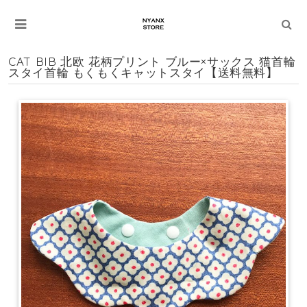
CAT BIB 北欧 花柄プリント ブルー×サックス 猫首輪
スタイ首輪 もくもくキャットスタイ【送料無料】