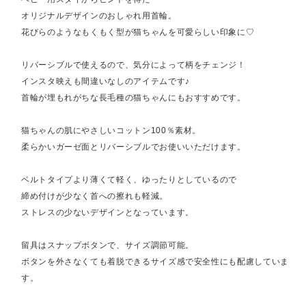
オリジナルデザインのおしゃれ用首輪。
花びらのようなもくもく型が猫ちゃんを可愛らしい印象に♡
リバーシブルで使えるので、気分によって柄をチェンジ！
インスタ映えも間違いなしのアイテムです♪
首輪が埋もれがちな長毛種の猫ちゃんにもおすすめです。
猫ちゃんの肌にやさしいコットン100％素材。
柔らかいガーゼ面とリバーシブルでお使いいただけます。
ベルトタイプより薄くて軽く、ゆったりとしているので
締め付けが少なく首への擦れも軽減。
ストレスの少ないデザインとなっています。
留具はスナップボタンで、サイズ調節可能。
ボタンを外さなくても着脱できるサイズ感で安全性にも配慮していま
す。