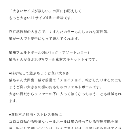
「大きいサイズが欲しい」の声にお応えして
もっと大きいLLサイズ4.5cm登場です。
存在感抜群の大きさで、くすんだカラーもおしゃれな雰囲気。
猫が一人でも夢中になって遊んでくれます。
猫用フェルトボール6個パック（アソートカラー）
猫ちゃんが喜ぶ100％ウール素材のキャットトイです。
●猫が転して遊ぶちょうど良い大きさ
猫ちゃん大興奮！猫が前足で「チョイチョイ」転がしたりするのにち
ょうど良い大きさの猫のおもちゃのフェルトボールです。
大きい目だからソファーの下に入って無くなっちゃうことも軽減され
ます。
●運動不足解消・ストレス発散に
コロコロ転がる軽量なウールボールは猫の持っている狩猟本能を刺
激。転がして追いかけたり、咥えて運んだり、可愛い姿を見せてくれ