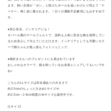
ます。飼い主様が「ポン」と投げたボールを追いかけたり咥えて「ナ
ーナー」鳴く姿に癒されます。！日々の運動不足解消にもおすすめで
す。
●安心安全。インテリアにも！
ネパール製のウールフェルトで、染料も人体に安全な物を使用してい
るため安心して与えていただけます。インテリアとしても可愛いカラ
ーで猫ちゃんが遊ぶ姿もフォトジェニック。
●猫好きさんへのプレゼントにも喜ばれています
おしゃれなカラーで、猫を飼っているお友達とシェアしてもいいです
ね♪
こちらのLLサイズは存在感ありの大きさで
約3.5cmのちょっと大きめLサイズや
約2.5cm～2.8cm程度のＭサイズも販売中です。
(Lサイズ)