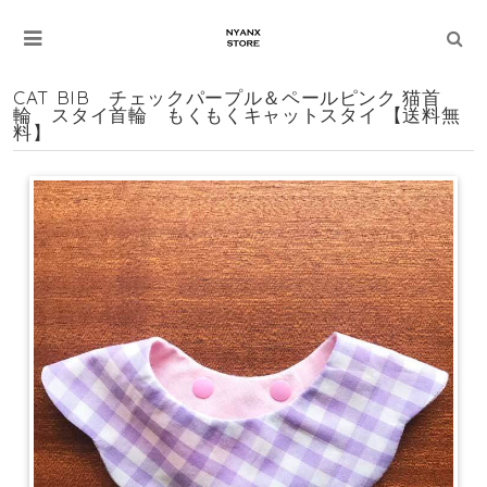
CAT BIB チェックパープル＆ペールピンク 猫首
輪 スタイ首輪 もくもくキャットスタイ 【送料無
料】