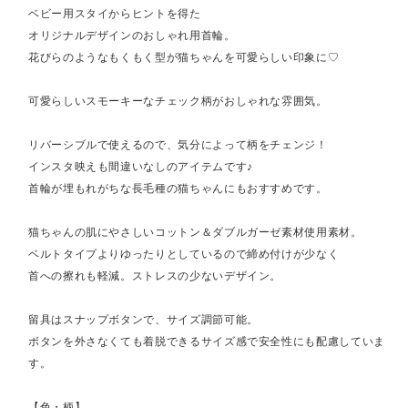
ベビー用スタイからヒントを得た
オリジナルデザインのおしゃれ用首輪。
花びらのようなもくもく型が猫ちゃんを可愛らしい印象に♡
可愛らしいスモーキーなチェック柄がおしゃれな雰囲気。
リバーシブルで使えるので、気分によって柄をチェンジ！
インスタ映えも間違いなしのアイテムです♪
首輪が埋もれがちな長毛種の猫ちゃんにもおすすめです。
猫ちゃんの肌にやさしいコットン＆ダブルガーゼ素材使用素材。
ベルトタイプよりゆったりとしているので締め付けが少なく
首への擦れも軽減。ストレスの少ないデザイン。
留具はスナップボタンで、サイズ調節可能。
ボタンを外さなくても着脱できるサイズ感で安全性にも配慮していま
す。
【色・柄】