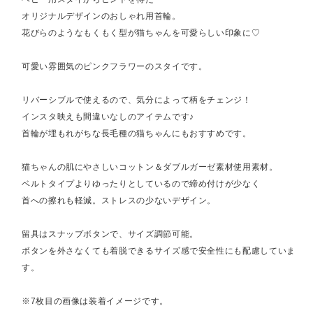
オリジナルデザインのおしゃれ用首輪。
花びらのようなもくもく型が猫ちゃんを可愛らしい印象に♡
可愛い雰囲気のピンクフラワーのスタイです。
リバーシブルで使えるので、気分によって柄をチェンジ！
インスタ映えも間違いなしのアイテムです♪
首輪が埋もれがちな長毛種の猫ちゃんにもおすすめです。
猫ちゃんの肌にやさしいコットン＆ダブルガーゼ素材使用素材。
ベルトタイプよりゆったりとしているので締め付けが少なく
首への擦れも軽減。ストレスの少ないデザイン。
留具はスナップボタンで、サイズ調節可能。
ボタンを外さなくても着脱できるサイズ感で安全性にも配慮していま
す。
※7枚目の画像は装着イメージです。