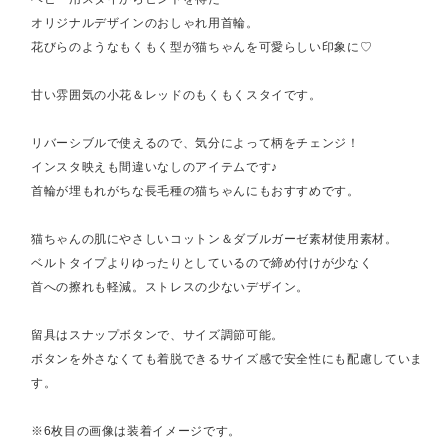
オリジナルデザインのおしゃれ用首輪。
花びらのようなもくもく型が猫ちゃんを可愛らしい印象に♡
甘い雰囲気の小花＆レッドのもくもくスタイです。
リバーシブルで使えるので、気分によって柄をチェンジ！
インスタ映えも間違いなしのアイテムです♪
首輪が埋もれがちな長毛種の猫ちゃんにもおすすめです。
猫ちゃんの肌にやさしいコットン＆ダブルガーゼ素材使用素材。
ベルトタイプよりゆったりとしているので締め付けが少なく
首への擦れも軽減。ストレスの少ないデザイン。
留具はスナップボタンで、サイズ調節可能。
ボタンを外さなくても着脱できるサイズ感で安全性にも配慮していま
す。
※6枚目の画像は装着イメージです。