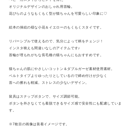
オリジナルデザインのおしゃれ用首輪。
花びらのようなもくもく型が猫ちゃんを可愛らしい印象に♡
絵本の挿絵の様な小花＆イエローのもくもくスタイです。
リバーシブルで使えるので、気分によって柄をチェンジ！
インスタ映えも間違いなしのアイテムです♪
首輪が埋もれがちな長毛種の猫ちゃんにもおすすめです。
猫ちゃんの肌にやさしいコットン＆ダブルガーゼ素材使用素材。
ベルトタイプよりゆったりとしているので締め付けが少なく
首への擦れも軽減。ストレスの少ないデザイン。
留具はスナップボタンで、サイズ調節可能。
ボタンを外さなくても着脱できるサイズ感で安全性にも配慮していま
す。
※7枚目の画像は装着イメージです。